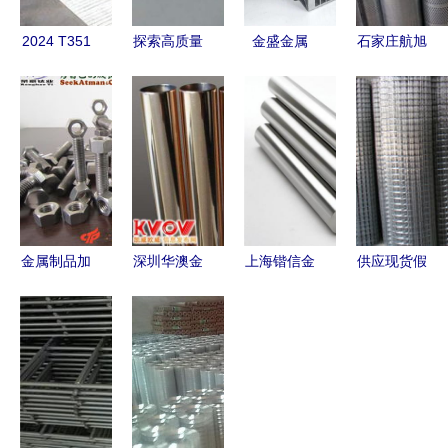
2024 T351
探索高质量
金盛金属
石家庄航旭
铝合金 特
电镀金 生
肇庆市优质
金属制品
性、应用与
产工艺、优
汽车不锈钢
专业金属板
杭州港昌金
选厂家与市
铸件批发专
网产品系列
属制品的专
场价格分析
家
一览
业供应
金属制品加
深圳华澳金
上海锴信金
供应现货假
工报价策略
属制品有限
属制品 专
山网电焊网
与厂家选择
公司 KVOV
业提供
高清产品图
指南
信息发布网
2A13铝棒
集
上的专业金
批发零售，
属制品服务
打造高品质
商
金属制品解