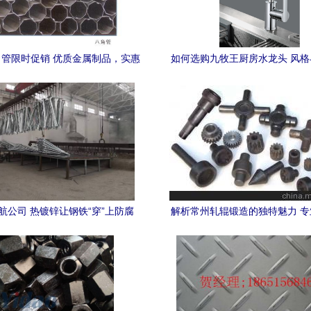
管限时促销 优质金属制品，实惠
如何选购九牧王厨房水龙头 风
抢先购
解码
航公司 热镀锌让钢铁“穿”上防腐
解析常州轧辊锻造的独特魅力 
衣，铸就金属制品非凡品质
硬实力与材质支撑