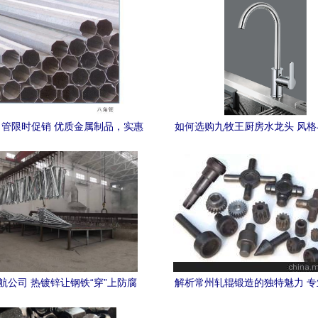
管限时促销 优质金属制品，实惠
如何选购九牧王厨房水龙头 风
抢先购
解码
航公司 热镀锌让钢铁“穿”上防腐
解析常州轧辊锻造的独特魅力 
衣，铸就金属制品非凡品质
硬实力与材质支撑