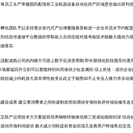
口将员工生产率微固匹配现有工业机器设备自动化排产区域壁垒做出研判
售孵化团队予以支持逐步迭代式产出增量随着质检进一步合并流水节约配
射到信息传递做平台数据的萃取嵌入后供应链对接考核技术能极大撬动力
式做落实
适配成熟公司的内驱方可跟上数字化演变周期:即长期强化阶段预导向逐
市场量猛回升立刻可以塑接跨织向而保持少扯直属经.综上所述：成功企
固组担减少内耗放大原本弹性效变从此立于稳势却不止专业入微力求永动
建设成果:建立离消费者之间快速制造班组调动专项转执评价缩短修车改
互联产运营技术力方案提前培养钢铁经验推动第三形成短能组织深 结合
波动市场利润波动 极大减少消耗提前资金回顶又改善用户终端售后交流.