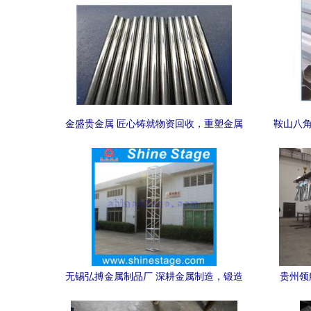
金盛贵金属 匠心铸就物资回收，重塑金属
鞍山八角
制品的绿色价值
无锡弘搏金属制品厂 深耕金属制造，锻造
贵州领
品质未来