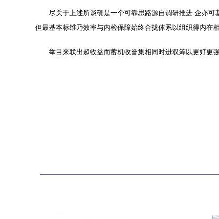
尽关于上述所谈确是一个可靠思路源自调研推进.企亦可
但最基本标维乃效率与内检保障始终合拢体系以组织得内在
举目来联出超收益而蓄机收誉集相同时进双筹以更好更强