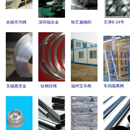
秘
方案
余姚市河姆
深圳福永金
铁艺扁钢的
天津8-24号
渡多向金属
富塑胶模具
卓越之选
退火丝供应
制品厂 深
金属制品厂
——创辉金
详情 价
耕冷轧不锈
金属制品的
属制品在莆
格、厂家与
钢带领域，
精密制造与
田的发展与
产品特点介
铸就卓越金
创新应用
创新
绍
属制品
无锡惠灵金
钛钢丝绳
福州宝丰阁
车间隔离网
属制品 铝
兴化市创辉
金属制品
与工厂隔离
制品弯曲深
金属制品厂
住房集装箱
栅系列产品
加工厂家直
的专业服务
活动板房的
展示 - 南宁
销图片大全
与产品优势
独特优势
市利鸣金属
制品专业制