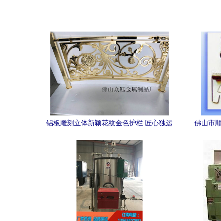
铝板雕刻立体新颖花纹金色护栏 匠心独运
佛山市顺
的金属艺术，尽显非凡品味