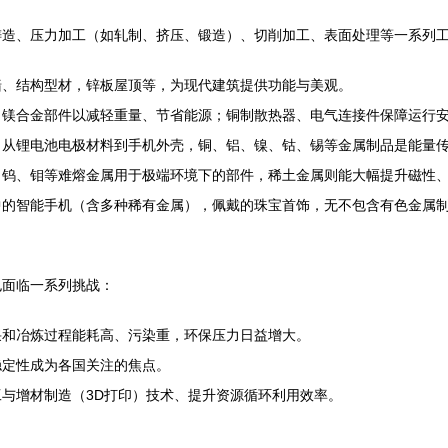
铸造、压力加工（如轧制、挤压、锻造）、切削加工、表面处理等一系列
墙、结构型材，锌板屋顶等，为现代建筑提供功能与美观。
、镁合金部件以减轻重量、节省能源；铜制散热器、电气连接件保障运行
，从锂电池电极材料到手机外壳，铜、铝、镍、钴、锡等金属制品是能量
，钨、钼等难熔金属用于极端环境下的部件，稀土金属则能大幅提升磁性
中的智能手机（含多种稀有金属），佩戴的珠宝首饰，无不包含有色金属
也面临一系列挑战：
采和冶炼过程能耗高、污染重，环保压力日益增大。
稳定性成为各国关注的焦点。
与增材制造（3D打印）技术、提升资源循环利用效率。