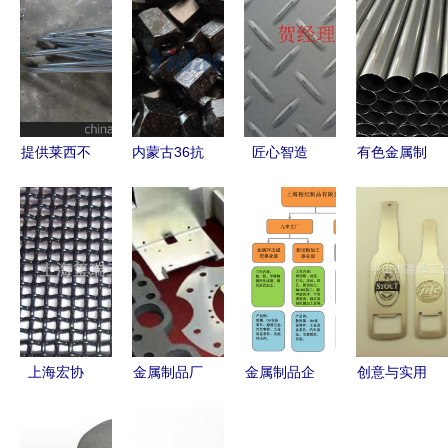
提供莱西不
内蒙古36抗
匠心智造
有色金属制
锈钢电解抛
浮精轧螺纹
永续发展
品在金属制
光加工图
钢与PSB精
——无锡昌
品行业中的
片,提供莱
轧螺纹钢在
盛源金属制
关键角色与
西不锈钢电
恒随金属制
品的品质之
发展趋势
解抛光加工
品中的应用
路
图片大全,
与特性分析
青岛胶南英
上海宏协
金属制品厂
金属制品企
创意与实用
科金属制品
优质304 12
诚信企业
业组织架构
性兼备 金
厂-
目×0.50丝
鑫盛泰金属
的设计与优
属图案啤酒