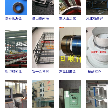
对比分析
嘉善长海金
佛山市南海
重庆山之鹰
河北省高碑
属制品厂
区平西东江
金属制品
店市微利电
专业金属制
一五金厂
南彭工厂风
料制品厂
品制造与服
专业金属制
管加工中心
专注铁直
务
品与大型焊
的环保排烟
接、铁盒
接服务
系统
接、铁弯等
金属制品的
专业制造商
铝型材挤压
安平县博时
东莞日顺金
精品推荐
厂所需的关
金属网制品
属制品厂
佛山市南海
键设备
厂 专业金
专业金属制
区中金金属
属制品生产
品制造与创
制品厂的高
供应商品牌
新服务
品质金属制
介绍
品