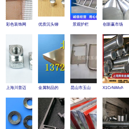
彩色装饰网
优质沉头铆
景观护栏
创新赢市场
与变色金属
钉生产定制
金属制品的
金属制品行
窗纱 独特
——临沂煜
艺术与实用
业的转型升
美学与实用
萱铆钉金属
融合
级之路
功能的完美
制品的专业
结合
服务
上海川普迈
金属制品的
昆山市玉山
X1CrNiMoN25
金属制品专
发展与创新
镇镭准金属
22-2与
业生产T型
制品厂 专
X1CrNiMoN
螺母块及铝
业金属制品
金属制品的
型材配件
制造企业
特性与应用