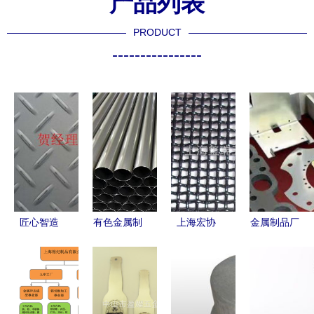
产品列表
PRODUCT
----------------
匠心智造
有色金属制
上海宏协
金属制品厂
永续发展
品在金属制
优质304 12
诚信企业
——无锡昌
品行业中的
目×0.50丝
鑫盛泰金属
盛源金属制
关键角色与
不锈钢过滤
制品定做服
品的品质之
发展趋势
网，赋能精
务全解析