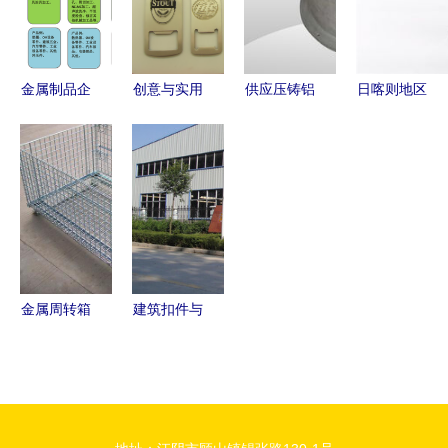
路
细过滤新标
准
金属制品企
创意与实用
供应压铸铝
日喀则地区
业组织架构
性兼备 金
件 提升金
1200mm金
的设计与优
属图案啤酒
属制品质量
属软接头产
化
开瓶器，促
的关键选择
品介绍
销定制的理
想选择
金属周转箱
建筑扣件与
现代仓储物
模板配件
流的柔性化
金属制品在
与高效化解
建筑工程中
决方案
的关键作用